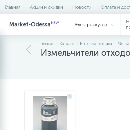
Главная
Акции и скидки
Новости
Оплата и дос
Фильтр
Н
NEW
Market-Odessa
Электроскутер
п
Главная
Каталог
Бытовая техника
Мелка
Измельчители отход
6