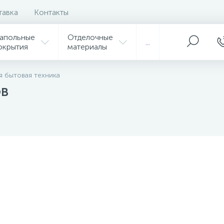
тавка
Контакты
апольные
Отделочные
...
окрытия
материалы
я бытовая техника
ов