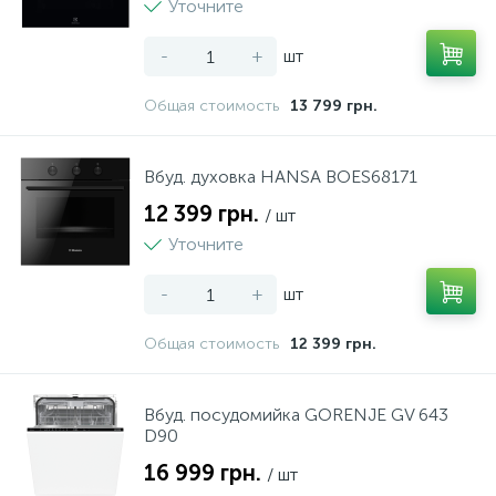
Уточните
4
Настільні плити
-
+
шт
Общая стоимость
13 799 грн.
3
Пароварки
Вбуд. духовка HANSA BOES68171
37
СВЧ печі
12 399 грн.
/ шт
Уточните
8
Сушарки для продуктів
-
+
шт
44
Тостери
Общая стоимость
12 399 грн.
2
Фритюрниці
Вбуд. посудомийка GORENJE GV 643
D90
6
16 999 грн.
/ шт
Хлібопічки