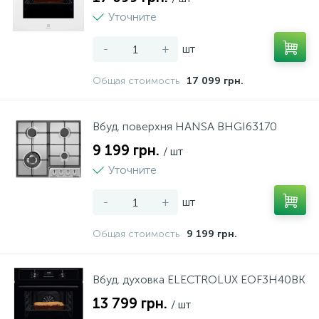
Уточните
37
56
Фени
Комбайни
-
+
шт
22
8
Фени-щітки
Ломтерізки
Общая стоимость
17 099 грн.
26
14
Щипці для завивки
М'ясорубки
Вбуд. поверхня HANSA BHGI63170
9 199 грн.
/ шт
24
Міксери
Уточните
-
+
шт
2
Млинниці
Общая стоимость
9 199 грн.
18
Мультиварки
Вбуд. духовка ELECTROLUX EOF3H40BK
28
13 799 грн.
Мультипечі
/ шт