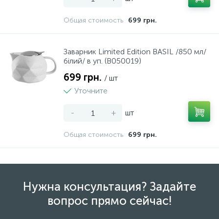
1
Общая стоимость
699 грн.
Пили ручні
Заварник Limited Edition BASIL /850 мл/
38
Плоскогубці
білий/ в уп. (B050019)
699 грн.
/ шт
1
Полірувальні машини
Уточните
-
+
шт
22
Полотно
Общая стоимость
699 грн.
4
Рашпілі
50
Рівні
Нужна консультация? Задайте
вопрос прямо сейчас!
47
Різне