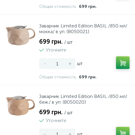
Общая стоимость
699 грн.
89
Набори інструментів
Заварник Limited Edition BASIL /850 мл/
4
мокка/ в уп. (B050021)
Напилки
699 грн.
/ шт
58
Уточните
Ножи будівельні
-
+
шт
10
Ножиці господарські
Общая стоимость
699 грн.
44
Ножівки
Заварник Limited Edition BASIL /850 мл/
беж./ в уп. (B050020)
19
Перфоратор
699 грн.
/ шт
Уточните
38
Пили
-
+
шт