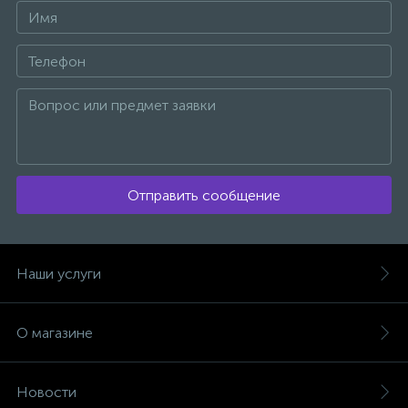
5
Рубанки
27
Рулетки
1
Ручний інструмент
Отправить сообщение
1
Сокири
Наши услуги
12
Стамески
О магазине
11
Степлери
Новости
22
Струбцини