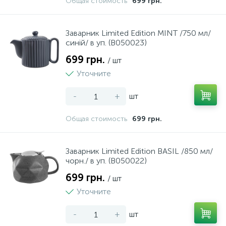
Общая стоимость
699 грн.
5
Клейові пістолети
Заварник Limited Edition MINT /750 мл/
синій/ в уп. (B050023)
3
Кліщі господарські
699 грн.
/ шт
Уточните
101
Ключи
-
+
шт
28
Кусачки
Общая стоимость
699 грн.
26
КШМ (болгарки)
Заварник Limited Edition BASIL /850 мл/
чорн./ в уп. (B050022)
699 грн.
8
/ шт
Лещата
Уточните
29
-
+
шт
Молотки