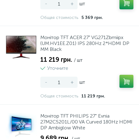
-
+
шт
Общая стоимость
5 369 грн.
Монiтор TFT ACER 27" VG271Zbmiipx
(UM.HV1EE.Z01) IPS 280Hz 2*HDMI DP
MM Black
11 219 грн.
/ шт
Уточните
-
+
шт
Общая стоимость
11 219 грн.
Монiтор TFT PHILIPS 27" Evnia
27M2C5201L/00 VA Curved 180Hz HDMI
DP Ambiglow White
9 689 грн.
/ шт