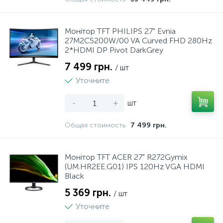
Монiтор TFT PHILIPS 27" Evnia
27M2C5200W/00 VA Curved FHD 280Hz
2*HDMI DP Pivot DarkGrey
7 499 грн.
/ шт
Уточните
-
+
шт
Общая стоимость
7 499 грн.
Монiтор TFT ACER 27" R272Gymix
(UM.HR2EE.G01) IPS 120Hz VGA HDMI
Black
5 369 грн.
/ шт
Уточните