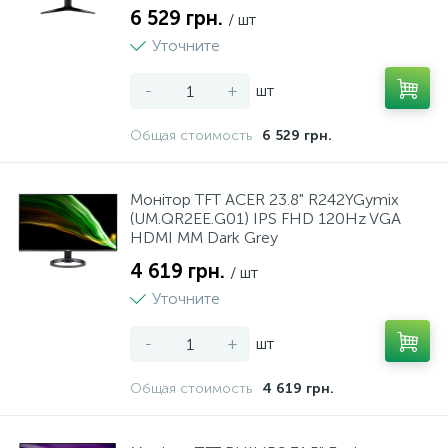
6 529 грн.
/ шт
Уточните
-
+
шт
Общая стоимость
6 529 грн.
Монiтор TFT ACER 23.8" R242YGymix
(UM.QR2EE.G01) IPS FHD 120Hz VGA
HDMI MM Dark Grey
4 619 грн.
/ шт
Уточните
-
+
шт
Общая стоимость
4 619 грн.