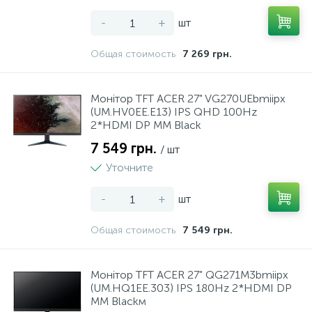
-
+
шт
Общая стоимость
7 269 грн.
Монiтор TFT ACER 27" VG270UEbmiipx
(UM.HV0EE.E13) IPS QHD 100Hz
2*HDMI DP MM Black
7 549 грн.
/ шт
Уточните
-
+
шт
Общая стоимость
7 549 грн.
Монiтор TFT ACER 27" QG271M3bmiipx
(UM.HQ1EE.303) IPS 180Hz 2*HDMI DP
MM Blackм