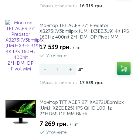
17
2
Общая стоимость
16 319 грн.
Нічники
Пристрої для електромережі
Террасная доска
Кровля
Сумки, рюкзаки, валізи
Фото техніка
Лазерні принтери та БФП
Столы и стулья
Мала кухонна техніка
Пластикові меблі
Монiтор TFT ACER 27" Predator
11
Різні іграшки
Подложка
Лестницы
Струменеві принтери та БФП
Посуд
XB273KV3bmiiprx (UM.HX3EE.319) 4K IPS
160Hz 400nit 2*HDMI DP Pivot MM
1
17 539 грн.
/ шт
Спорт та відпочинок
Плинтус
Сайдинг
Текстиль
Уточните
6
Творчість та розвиток
Виниловый пол
Стеновые панели
-
+
шт
Общая стоимость
17 539 грн.
Монiтор TFT ACER 27" KA272UEbmiipx
(UM.HX2EE.E25) IPS QHD 100Hz
2*HDMI DP MM Black
7 269 грн.
/ шт
Уточните