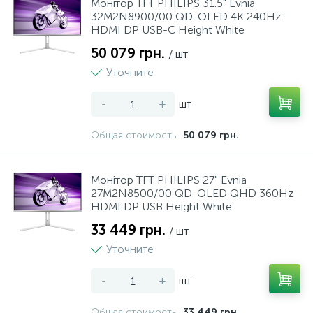
Монiтор TFT PHILIPS 31.5" Evnia
32M2N8900/00 QD-OLED 4K 240Hz
HDMI DP USB-C Height White
50 079 грн.
/ шт
Уточните
-
+
шт
Общая стоимость
50 079 грн.
Монiтор TFT PHILIPS 27" Evnia
27M2N8500/00 QD-OLED QHD 360Hz
HDMI DP USB Height White
33 449 грн.
/ шт
Уточните
-
+
шт
Общая стоимость
33 449 грн.