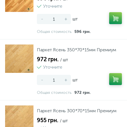
Уточните
Нічники
Ламинат AGT
Паркетная доска Old Wood
Кровля
Сумки, рюкзаки, валізи
Фото техніка
Принтери, сканери, БФП
Столы и стулья
Мала кухонна техніка
Пластикові меблі
-
+
шт
Різні іграшки
Ламинат FALQUON
Паркетная доска Tarkett
Лестницы
Посуд
Общая стоимость
596 грн.
1
Спорт та відпочинок
ламинат FLOORPAN
Сайдинг
Текстиль
Паркет Ясень 350*70*15мм Премиум
972 грн.
/ шт
6
1
Творчість та розвиток
Ламинат HONNEX Hydro
Стеновые панели
Уточните
-
+
шт
Ламинат My Floor
Общая стоимость
972 грн.
Паркет Ясень 300*70*15мм Премиум
955 грн.
/ шт