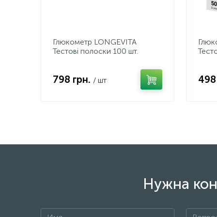
Глюкометр LONGEVITA
Глюк
Тестові полоски 100 шт.
Тест
(25х2)+ (25х2)
елект
крові
798 грн.
498
/ шт
Нужна кон