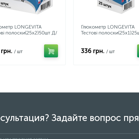
ометр LONGEVITA
Глюкометр LONGEVITA
ові полоски(25х2)50шт Д/
Тестові полоски(25х1)25
р.вимір.рівня глюкози в
електр.вимір.рівня глюкоз
крові
 грн.
336 грн.
/ шт
/ шт
сультация? Задайте вопрос пря