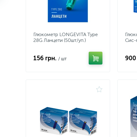
Глюкометр LONGEVITA Type
Глюк
28G Ланцети (50шт/уп.)
Сис-м
Тест
156 грн.
900
/ шт