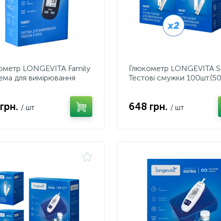
ометр LONGEVITA Family
Глюкометр LONGEVITA S
ема для вимірювання
Тестові смужки 100шт.(50
зи в крові
 грн.
648 грн.
/ шт
/ шт