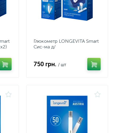
mart
Глюкометр LONGEVITA Smart
х2)
Сис-ма д/
вимiр.глюк.+Тест.смуж.50шт(1*50шт)
750 грн.
/ шт