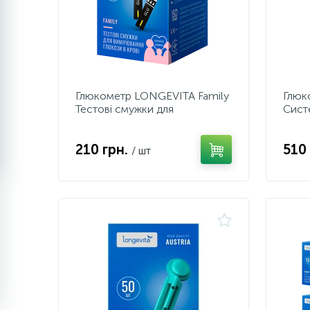
Глюкометр LONGEVITA Family
Глюк
Тестові смужки для
Сист
вимірювання глюкози в крові
глюко
(50х1)50шт
210 грн.
510
/ шт