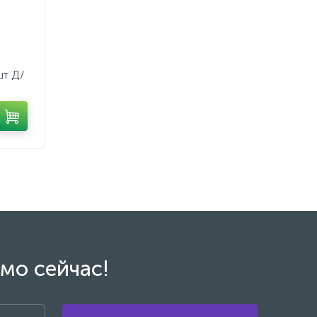
шт Д/
и в
мо сейчас!