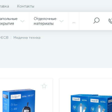
тавка
Контакты
апольные
Отделочные
...
окрытия
материалы
НЕСІВ
Медична техніка