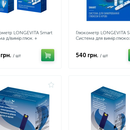
ометр LONGEVITA Smart
Глюкометр LONGEVITA S
а д/вимiр.глюк. +
Система для вимiр.глюко
.смуж.100шт(2*50шт)
кровi
 грн.
540 грн.
/ шт
/ шт