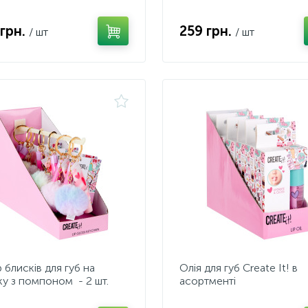
 грн.
259 грн.
/ шт
/ шт
 блисків для губ на
Олія для губ Create It! в
ку з помпоном - 2 шт.
асортменті
e It!