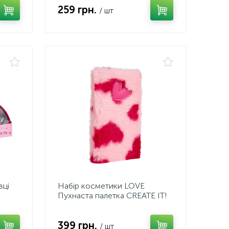
259 грн.
/ шт
вці
Набір косметики LOVE
Пухнаста палетка CREATE IT!
399 грн.
/ шт