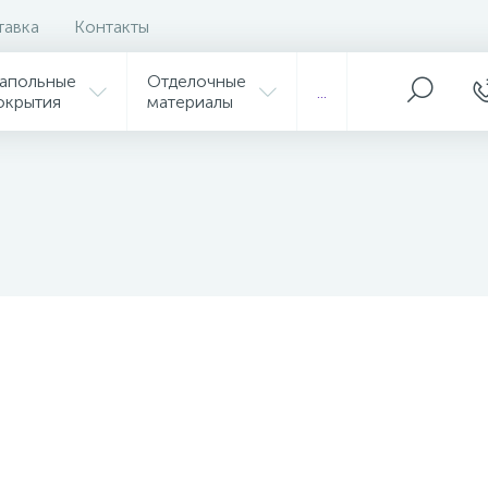
тавка
Контакты
апольные
Отделочные
...
окрытия
материалы