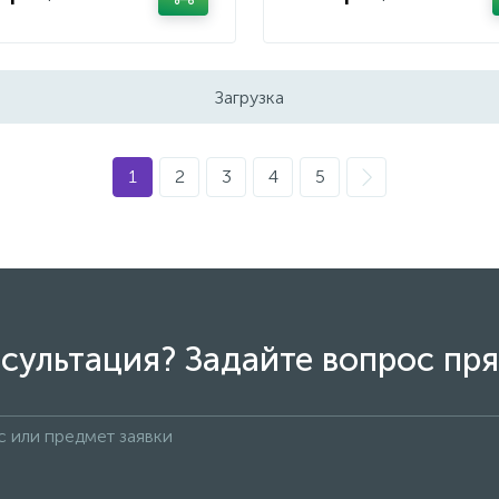
Загрузка
1
2
3
4
5
сультация? Задайте вопрос пря