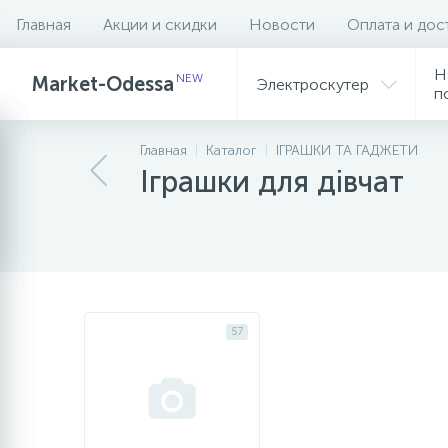
Главная
Акции и скидки
Новости
Оплата и дос
Фильтр
Н
NEW
Market-Odessa
Электроскутер
п
Главная
Каталог
ІГРАШКИ ТА ГАДЖЕТИ
Іграшки для дівчат
57