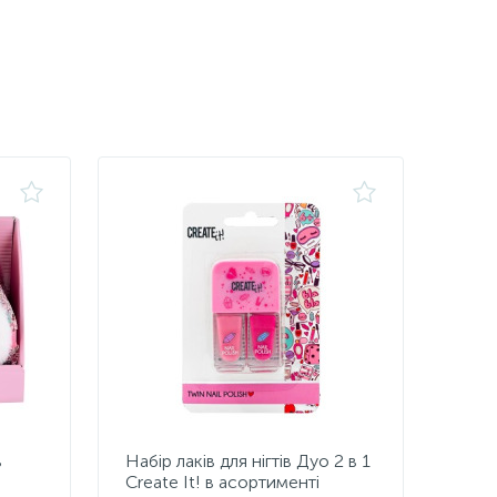
в
Набір лаків для нігтів Дуо 2 в 1
Create It! в асортименті