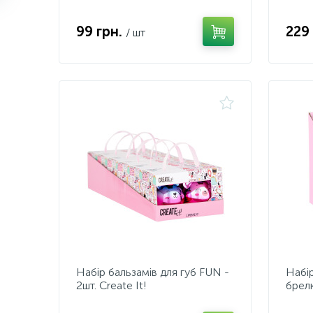
99 грн.
229
/ шт
Набір бальзамів для губ FUN -
Набір
2шт. Create It!
брел
Creat