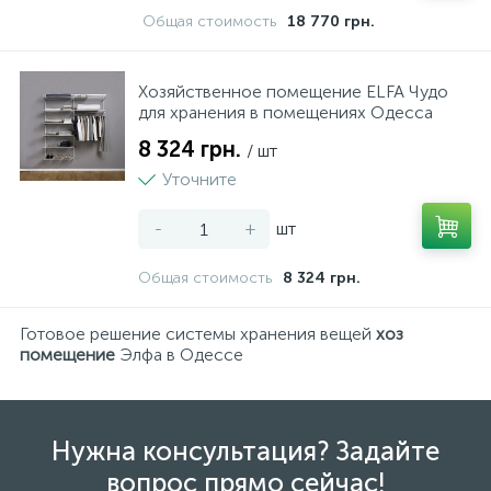
Общая стоимость
18 770 грн.
Нічники
Террасная доска
Кровля
Сумки, рюкзаки, валізи
Фото техніка
Принтери, сканери, БФП
Мала кухонна техніка
Пластикові меблі
Хозяйственное помещение ELFA Чудо
Різні іграшки
Подложка
Лестницы
Посуд
для хранения в помещениях Одесса
8 324 грн.
/ шт
1
Спорт та відпочинок
Плинтус
Сайдинг
Текстиль
Уточните
-
+
шт
6
Творчість та розвиток
Виниловый пол
Стеновые панели
Общая стоимость
8 324 грн.
Готовое решение системы хранения вещей
хоз
помещение
Элфа в Одессе
Нужна консультация? Задайте
вопрос прямо сейчас!