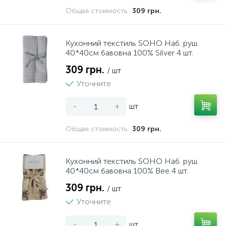
Общая стоимость
309 грн.
89
18
Набори інструментів
Пляшки
Кухонний текстиль SOHO Наб. руш.
32
4
40*40см бавовна 100% Silver 4 шт.
Напилки
Пляшки для масла та оцет
309 грн.
/ шт
58
1
Уточните
Ножи будівельні
Попільнички
-
+
шт
10
14
Ножиці господарські
Приналежності для ножів
Общая стоимость
309 грн.
44
41
Ножівки
Склянки
Кухонний текстиль SOHO Наб. руш.
40*40см бавовна 100% Bee 4 шт.
157
19
Перфоратор
Сковорідки та сотейники
309 грн.
/ шт
Уточните
38
42
Пили
Спецівники
-
+
шт