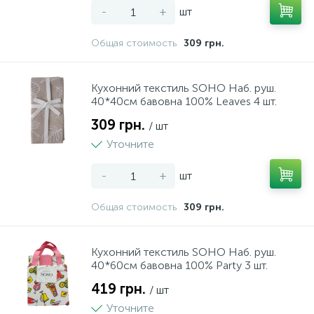
-
+
шт
216
5
Рубанки
Форми для випікання
Общая стоимость
309 грн.
27
16
Рулетки
Френч-преси
Кухонний текстиль SOHO Наб. руш.
40*40см бавовна 100% Leaves 4 шт.
309 грн.
3
1
/ шт
Ручний інструмент
Фрешниці
Уточните
4
1
-
+
шт
Сокири
Хлібниці
Общая стоимость
309 грн.
12
2
Стамески
Цукорниці
Кухонний текстиль SOHO Наб. руш.
11
2
40*60см бавовна 100% Party 3 шт.
Степлери
Чайники
419 грн.
/ шт
22
8
Уточните
Струбцини
Чайники заварочні