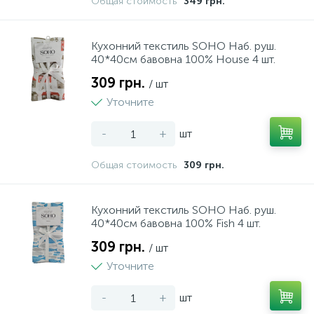
Общая стоимость
349 грн.
20
5
Клейові пістолети
Миски
Кухонний текстиль SOHO Наб. руш.
40*40см бавовна 100% House 4 шт.
11
3
Кліщі господарські
Мірні склянки й кухлі
309 грн.
/ шт
Уточните
101
2
Ключи
Набори для напоїв
-
+
шт
158
28
Кусачки
Набори ножів
Общая стоимость
309 грн.
26
11
КШМ (болгарки)
Набори посуду
Кухонний текстиль SOHO Наб. руш.
40*40см бавовна 100% Fish 4 шт.
309 грн.
8
1
/ шт
Лещата
Ножиці
Уточните
350
29
-
+
шт
Молотки
Ножі