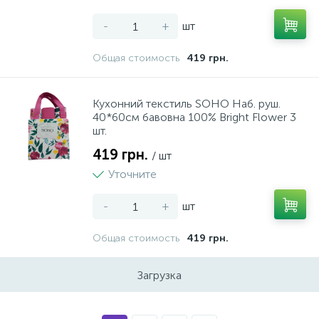
-
+
шт
4
5
Універсальний інструмент MULTI-TOOL
Чарки
Общая стоимость
419 грн.
142
3
Фарбопульти
Чашки
Кухонний текстиль SOHO Наб. руш.
40*60см бавовна 100% Bright Flower 3
шт.
7
Фени технічні
419 грн.
/ шт
Уточните
8
Фрезери
-
+
шт
4
Цвяходер
Общая стоимость
419 грн.
21
Загрузка
Шліфувальні машини
30