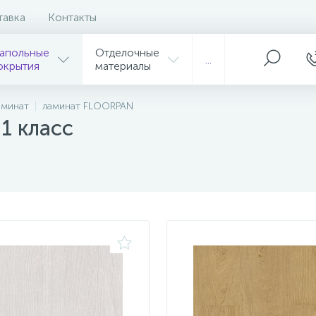
тавка
Контакты
апольные
Отделочные
...
окрытия
материалы
аминат
ламинат FLOORPAN
1 класс