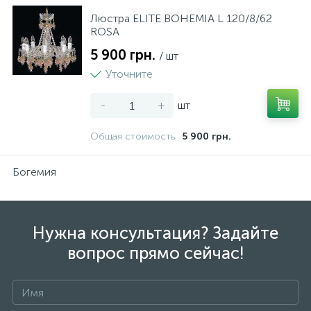
Люстра ELITE BOHEMIA L 120/8/62
Нічники
Террасная доска
Кровля
Сумки, рюкзаки, валізи
Фото техніка
Принтери, сканери, БФП
Столы и стулья
Мала кухонна техніка
Пластикові меблі
ROSA
5 900 грн.
/ шт
Різні іграшки
Подложка
Лестницы
Посуд
Уточните
1
-
+
шт
Спорт та відпочинок
Плинтус
Сайдинг
Текстиль
Общая стоимость
5 900 грн.
6
Творчість та розвиток
Виниловый пол
Стеновые панели
Богемия
Нужна консультация? Задайте
вопрос прямо сейчас!