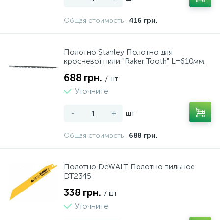
11
Общая стоимость
416 грн.
Столові набори
Полотно Stanley Полотно для
149
Столові прибори
кросневої пили "Raker Tooth" L=610мм.
688 грн.
/ шт
20
Столові сервізи
Уточните
-
+
шт
339
Тарілки, салатники, блюда
Общая стоимость
688 грн.
2
Таці сервирувальні
Полотно DeWALT Полотно пильное
DT2345
15
Термокружки та термоси
338 грн.
/ шт
Уточните
4
Тортівниці