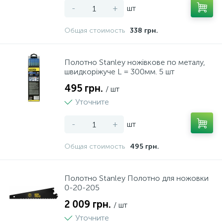
-
+
шт
216
Форми для випікання
Общая стоимость
338 грн.
16
Френч-преси
Полотно Stanley ножівкове по металу,
швидкоріжуче L = 300мм. 5 шт
495 грн.
3
/ шт
Фрешниці
Уточните
4
-
+
шт
Хлібниці
Общая стоимость
495 грн.
2
Цукорниці
Полотно Stanley Полотно для ножовки
2
0-20-205
Чайники
2 009 грн.
/ шт
8
Уточните
Чайники заварочні