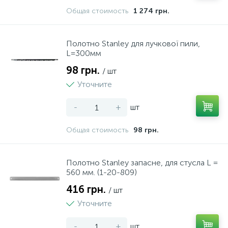
Общая стоимость
1 274 грн.
18
Пляшки
Полотно Stanley для лучкової пили,
32
L=300мм
Пляшки для масла та оцет
98 грн.
/ шт
1
Уточните
Попільнички
-
+
шт
14
Приналежності для ножів
Общая стоимость
98 грн.
41
Склянки
Полотно Stanley запасне, для стусла L =
560 мм. (1-20-809)
157
Сковорідки та сотейники
416 грн.
/ шт
Уточните
42
Спецівники
-
+
шт