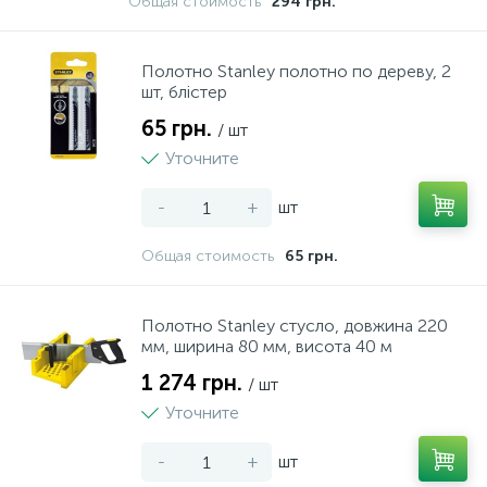
Общая стоимость
294 грн.
20
Миски
Полотно Stanley полотно по дереву, 2
шт, блістер
11
Мірні склянки й кухлі
65 грн.
/ шт
Уточните
2
Набори для напоїв
-
+
шт
158
Набори ножів
Общая стоимость
65 грн.
11
Набори посуду
Полотно Stanley cтусло, довжина 220
мм, ширина 80 мм, висота 40 м
1 274 грн.
1
/ шт
Ножиці
Уточните
350
-
+
шт
Ножі