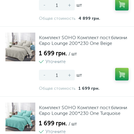
-
+
шт
216
5
Рубанки
Форми для випікання
Общая стоимость
4 899 грн.
27
16
Рулетки
Френч-преси
Комплект SOHO Комплект пост.білизни
Євро Lounge 200*230 One Beige
1 699 грн.
3
1
/ шт
Ручний інструмент
Фрешниці
Уточните
4
1
-
+
шт
Сокири
Хлібниці
Общая стоимость
1 699 грн.
12
2
Стамески
Цукорниці
Комплект SOHO Комплект пост.білизни
11
2
Євро Lounge 200*230 One Turquoise
Степлери
Чайники
1 699 грн.
/ шт
22
8
Уточните
Струбцини
Чайники заварочні