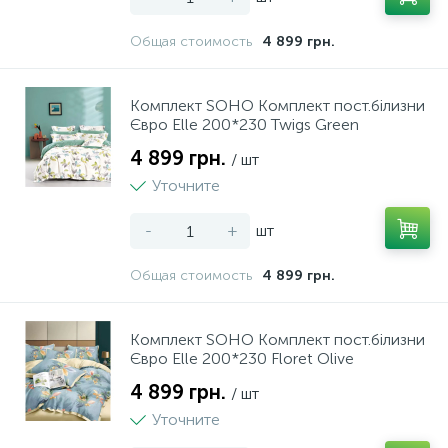
11
1
Общая стоимость
4 899 грн.
Пили ручні
Столові набори
Комплект SOHO Комплект пост.білизни
149
38
Плоскогубці
Столові прибори
Євро Elle 200*230 Twigs Green
4 899 грн.
/ шт
20
1
Полірувальні машини
Столові сервізи
Уточните
-
+
шт
339
22
Полотно
Тарілки, салатники, блюда
Общая стоимость
4 899 грн.
2
4
Рашпілі
Таці сервирувальні
Комплект SOHO Комплект пост.білизни
Євро Elle 200*230 Floret Olive
50
15
Рівні
Термокружки та термоси
4 899 грн.
/ шт
Уточните
47
4
Різне
Тортівниці