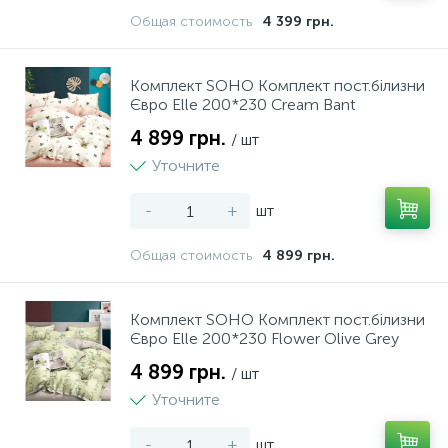
Общая стоимость
4 399 грн.
89
18
Набори інструментів
Пляшки
Комплект SOHO Комплект пост.білизни
32
4
Євро Elle 200*230 Cream Bant
Напилки
Пляшки для масла та оцет
4 899 грн.
/ шт
58
1
Уточните
Ножи будівельні
Попільнички
-
+
шт
10
14
Ножиці господарські
Приналежності для ножів
Общая стоимость
4 899 грн.
44
41
Ножівки
Склянки
Комплект SOHO Комплект пост.білизни
Євро Elle 200*230 Flower Olive Grey
157
19
Перфоратор
Сковорідки та сотейники
4 899 грн.
/ шт
Уточните
38
42
Пили
Спецівники
-
+
шт