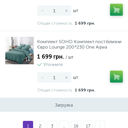
-
+
шт
4
5
Універсальний інструмент MULTI-TOOL
Чарки
Общая стоимость
1 699 грн.
142
3
Фарбопульти
Чашки
Комплект SOHO Комплект пост.білизни
Євро Lounge 200*230 One Aqwa
7
Фени технічні
1 699 грн.
/ шт
Уточните
8
Фрезери
-
+
шт
4
Общая стоимость
1 699 грн.
Цвяходер
Загрузка
21
Шліфувальні машини
1
2
3
...
16
17
30