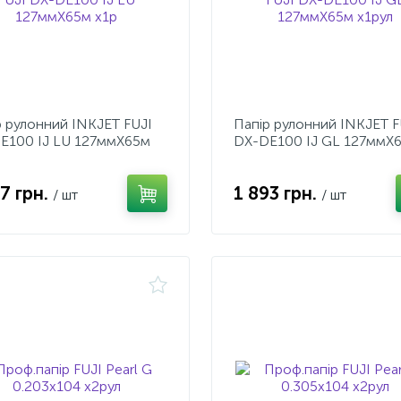
р рулонний INKJET FUJI
Папір рулонний INKJET F
E100 IJ LU 127ммX65м
DX-DE100 IJ GL 127ммX
х1рул
17 грн.
1 893 грн.
/ шт
/ шт