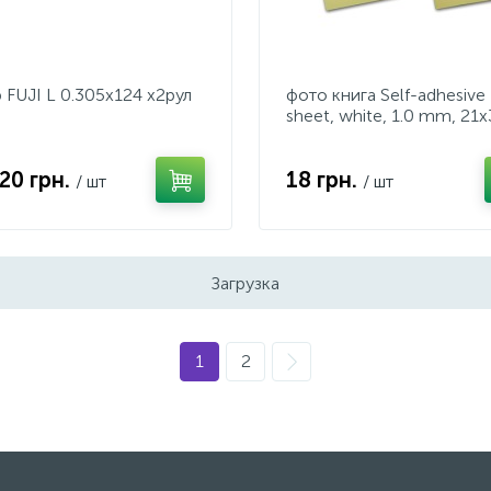
 FUJI L 0.305x124 x2рул
фото книга Self-adhesive
sheet, white, 1.0 mm, 21x
120 грн.
18 грн.
/ шт
/ шт
Загрузка
1
2