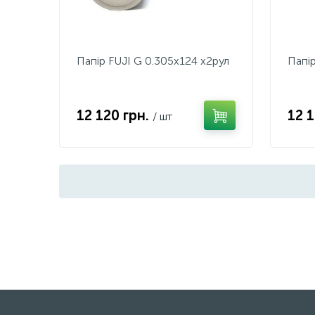
Папiр FUJI G 0.305x124 x2рул
Папiр
12 120 грн.
12 
/ шт