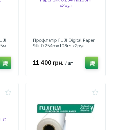
UJI
Проф.папiр FUJI Digital Paper
65м
Silk 0.254mx108m x2рул
11 400 грн.
/ шт