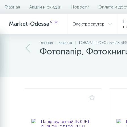
Главная
Акции и скидки
Новости
Оплата и дос
Фильтр
Н
NEW
Market-Odessa
Электроскутер
п
Главная
Каталог
ТОВАРИ ПРОФІЛЬНИХ БІЗ
Фотопапір, Фотокниг