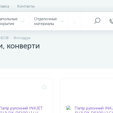
тавка
Контакты
апольные
Отделочные
...
окрытия
материалы
НЕСІВ
Фотодрук
и, конверти