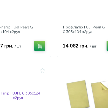
папiр FUJI Pearl G
Проф.папiр FUJI Pearl G
3x104 x2рул
0.305x104 x2рул
07 грн.
14 082 грн.
/ шт
/ шт