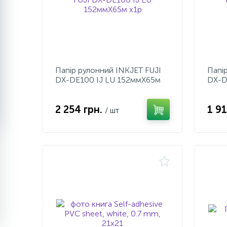
Папір рулонний INKJET FUJI
Папі
DX-DE100 IJ LU 152ммX65м
DX-D
х1р
х1р
2 254 грн.
1 9
/ шт