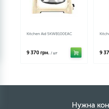
Kitchen Aid 5KWB100EAC
Kitc
9 370 грн.
9 3
/ шт
Нужна кон